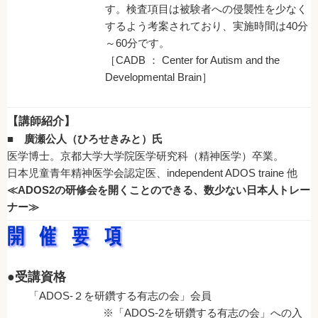
す。検査項目は被験者への侵襲性を少なく
するよう考案されており、実施時間は40分
～60分です。
［CADB ： Center for Autism and the
Developmental Brain］
【講師紹介】
■
廣瀬公人（ひろせきみと）氏
医学博士。京都大学大学院医学研究科（精神医学）卒業。
日本児童青年精神医学会認定医、independent ADOS traine 他
≪ADOS2の研修会を開くことのできる、数少ない日本人トレー
ナー≫
●受講資格
「ADOS-２を研鑽する有志の会」会員
※「ADOS-2を研鑽する有志の会」への入