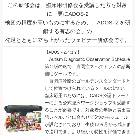
この研修会は、臨床用研修会を受講した方を対象
に、更にADOS-2
検査の精度を高いものにするため、「ADOS-２を研
鑽する有志の会」の
発足とともに立ち上がったウェビナー研修会です。
【ADOS－2とは？】
Autism Diagnostic Observation Schedule
第２版の略で、自閉症スペクトラムの診断
補助ツールです。
自閉症診断のゴールデンスタンダードと
して位置づけられているツールの1つで、
臨床応用のためには、CADB公認トレーナ
ーによる公式臨床ワークショップを受講す
ることが必要です。対象者の年齢と表出言
語レベルごとに合わせて5つのモジュール
が設定されており、生後12ヵ月から成人ま
で適用でき、より細かく特性を評価できま