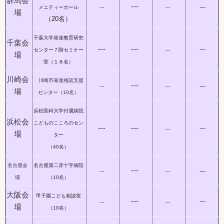
群馬会
---
---
メニティーホール
---
---
場
（20名）
千葉大学発達教育研究
千葉会
---
---
---
センター７階セミナー
---
場
室（１８名）
川崎会
川崎市発達相談支援
---
---
---
---
場
センター（10名）
浜松医科大学付属病院
浜松会
こどものこころのセン
---
---
---
---
場
ター
（40名）
名古屋会
名古屋第二赤十字病院
---
---
---
---
場
（10名）
大阪会
甲子園こども相談室
---
---
---
---
場
（10名）