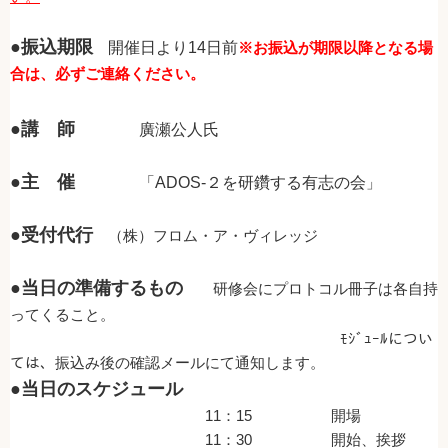
●振込期限
開催日より14日前
※お振込が期限以降となる場
合は、必ずご連絡ください。
●講 師
廣瀬公人氏
●主 催
「ADOS-２を研鑽する有志の会
」
●受付代行
（株）フロム・ア・ヴィレッジ
●当日の準備するもの
研修会にプロトコル冊子は各自持
ってくること。
ﾓｼﾞｭｰﾙについ
ては、振込み後の確認メールにて通知します。
●当日のスケジュール
11：15 開場
11：30 開始、挨拶