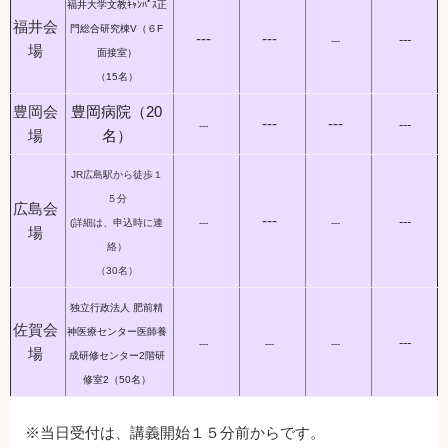
福井大学文教ｷｬﾝﾊﾟｽ正
福井会
門総合研究棟V（６F
---
---
---
---
場
面接室）
（15名）
豊岡会
豊岡病院（20
---
---
---
---
場
名）
JR広島駅から徒歩１
５分
広島会
---
---
(詳細は、申込時に連
---
---
場
絡）
（30名）
独立行政法人 肥前精
佐賀会
神医療センター医師養
---
---
---
---
場
成研修センター2階研
修室2（50名）
※当日受付は、講義開始１５分前からです。