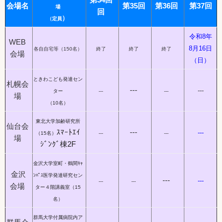
会場名
第35回
第36回
第37回
場
回
）
（定員
令和8年
WEB
8月16日
各自自宅等（150名）
終了
終了
終了
会場
（日）
ときわこども発達セン
札幌会
---
---
ター
---
---
場
（10名）
東北大学加齢研究所
仙台会
ｽﾏｰﾄｴｲ
---
---
（15名）
---
---
場
ｼﾞﾝｸﾞ棟2F
金沢大学室町・鶴間ｷｬ
金沢
ﾝﾊﾟｽ医学発達研究セン
---
---
---
---
会場
ター４階講義室（15
名）
群馬大学付属病院内ア