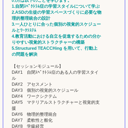
の方は以下のことを学びます。
1.自閉ｽﾍﾟｸﾄﾗﾑ症の学習スタイルについて学ぶ
2.ASDの生徒の学習スペースづくりに必要な物
理的整理統合の設計
3.一人ひとりに合った個別の視覚的スケジュー
ルとﾜｰｸｼｽﾃﾑ
4.教育活動における自立を促進するための分か
りやすい視覚的ストラクチャーの構築
5.Structured TEACCHing を用いて、行動上
の問題を解決
【セッションモジュール】
DAY1 自閉ｽﾍﾟｸﾄﾗﾑ症のある人の学習スタイ
ル
DAY2 アセスメント
DAY3 個別の視覚的スケジュール
DAY4 ワークシクテム
DAY5 マテリアルストラクチャーと視覚的支
援
DAY6 物理的整理統合
DAY7 柔軟性と般化
DAY8 学級経営