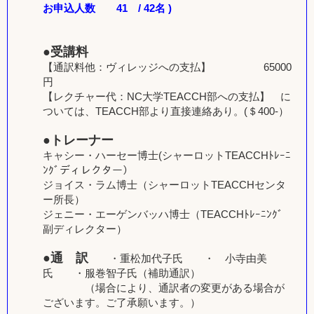
お申込人数 41 / 42名 )
●受講料
【通訳料他：ヴィレッジへの支払】 65000
円
【レクチャー代：NC大学TEACCH部への支払】 に
ついては、TEACCH部より直接連絡あり。(＄400-）
●トレーナー
キャシー・ハーセー博士(シャーロットTEACCHﾄﾚｰﾆ
ﾝｸﾞディレクター）
ジョイス・ラム博士（シャーロットTEACCHセンタ
ー所長）
ジェニー・エーゲンバッハ博士（TEACCHﾄﾚｰﾆﾝｸﾞ
副ディレクター）
●通 訳
・重松加代子氏 ・ 小寺由美
氏 ・服巻智子氏（補助通訳）
（場合により、通訳者の変更がある場合が
ございます。ご了承願います。）