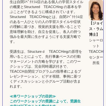
生は自閉ｽﾍﾟｸﾄﾗﾑ症のある個人の学習スタイル
の概要とStructured TEACCHing の基本を学
ぶことができるように構成されています。
Structured TEACCHingとは、自閉ｽﾍﾟｸﾄﾗﾑ症
のある一人ひとりの人の学習スタイルや症状
【ジョイ
の理解に基づき、視覚的支援を用いることで
ス・ラム
意味理解を助け、自立を促進し、各人の持つ
博士】
強みを最大限に生かすようにする支援方略で
シャーロ
す。
ット
TEACCH
受講生は、Structureｄ TEACCHingの原理を
用いることによって、先行事象ベースの行動
センター
マネージメントの方略を学びます。このワー
所長
クショップは、完全同時通訳付きで、
TEACCH自閉症プログラムの指導者によるプ
レゼンテーション、ビデオ視聴、事例に基づ
くディスカッションと小グループ活動が含ま
れます。
≪本ワークショップの目的≫
このワークショップの受講によって、受講生