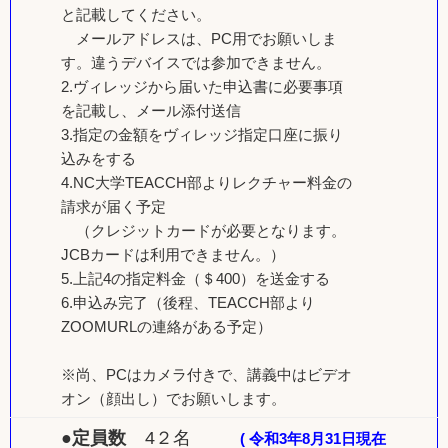
と記載してください。
メールアドレスは、PC用でお願いしま
す。違うデバイスでは参加できません。
2.ヴィレッジから届いた申込書に必要事項
を記載し、メール添付送信
3.指定の金額をヴィレッジ指定口座に振り
込みをする
4.NC大学TEACCH部よりレクチャー料金の
請求が届く予定
（クレジットカードが必要となります。
JCBカードは利用できません。）
5.上記4の指定料金（＄400）を送金する
6.申込み完了（後程、TEACCH部より
ZOOMURLの連絡がある予定）
※尚、PCはカメラ付きで、講義中はビデオ
オン（顔出し）でお願いします。
●定員数
4２名
( 令和3年8月31日現在