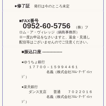
●修了証
発行は今のところ未定
■FAX番号
0952-60-5756
（株）フ
ロム・ア・ヴィレッジ（鍋島事務所）
※一度お申込をなさいますと、返金・見逃し
配信等はございませんのでご注意ください。
■振込口座 --------------
●ゆうちょ銀行
１７７００－１５９９４４６１
名義（株式会社ﾌﾛﾑ･ｱ･ｳﾞｨﾚｯ
ｼﾞ）
●楽天銀行
ダンス支店 普通 ７０２２０１６
名義（株式会社ﾌﾛﾑ･ｱ･ｳﾞｨﾚｯ
ｼﾞ）