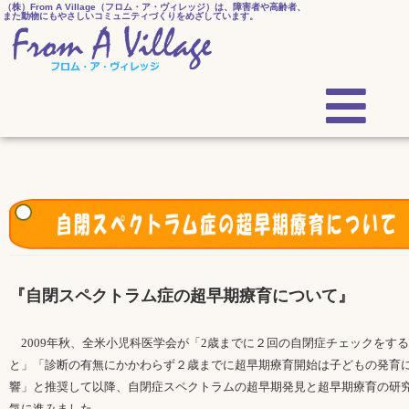
（株）From A Village（フロム・ア・ヴィレッジ）は、障害者や高齢者、
また動物にもやさしいコミュニティづくりをめざしています。
『自閉スペクトラム症の超早期療育について』
2009年秋、全米小児科医学会が「2歳までに２回の自閉症チェックをす
と」「診断の有無にかかわらず２歳までに超早期療育開始は子どもの発育
響」と推奨して以降、自閉症スペクトラムの超早期発見と超早期療育の研
気に進みました。