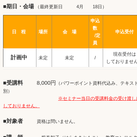
■期日・会場
（最終更新日 4月 18日）
申込
数
日 程
場所
会 場
申込受付
/定
員
現在受付は
計画中
未定
未定
/
しておりませ
■受講料
8,000円
（パワーポイント資料代込み、テキス
別）
※セミナー当日の受講料金の受け渡し
しておりません。
■対象者
資格は問いません。