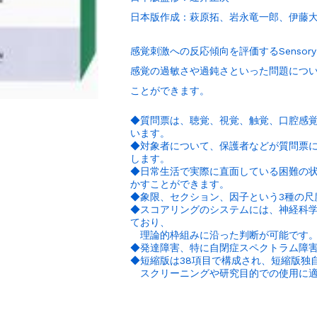
日本版作成：萩原拓、岩永竜一郎、伊藤
感覚刺激への反応傾向を評価するSensory 
感覚の過敏さや過鈍さといった問題につ
ことができます。
◆質問票は、聴覚、視覚、触覚、口腔感覚
います。
◆対象者について、保護者などが質問票
します。
◆日常生活で実際に直面している困難の
かすことができます。
◆象限、セクション、因子という3種の尺
◆スコアリングのシステムには、神経科
ており、
理論的枠組みに沿った判断が可能です
◆発達障害、特に自閉症スペクトラム障
◆短縮版は38項目で構成され、短縮版独
スクリーニングや研究目的での使用に適