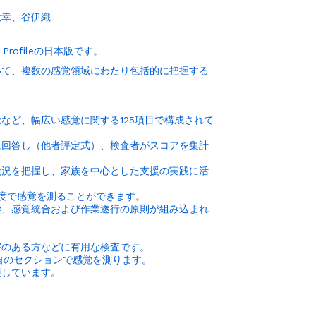
大幸、谷伊織
Profileの日本版です。
いて、複数の感覚領域にわたり包括的に把握する
など、幅広い感覚に関する125項目で構成されて
に回答し（他者評定式）、検査者がスコアを集計
状況を把握し、家族を中心とした支援の実践に活
度で感覚を測ることができます。
学、感覚統合および作業遂行の原則が組み込まれ
。
害のある方などに有用な検査です。
自のセクションで感覚を測ります。
しています。