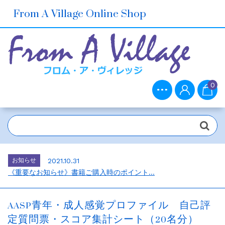
From A Village Online Shop
0
お知らせ
2021.10.30
ホームページをリニューアルしました。...
お知らせ
2026.7.1
2026年6月の売上ベスト5...
お知らせ
2021.10.31
《重要なお知らせ》書籍ご購入時のポイント...
お知らせ
2021.10.30
メルマガ会員さま募集中！...
AASP青年・成人感覚プロファイル 自己評
お知らせ
2021.10.30
定質問票・スコア集計シート（20名分）
ホームページをリニューアルしました。...