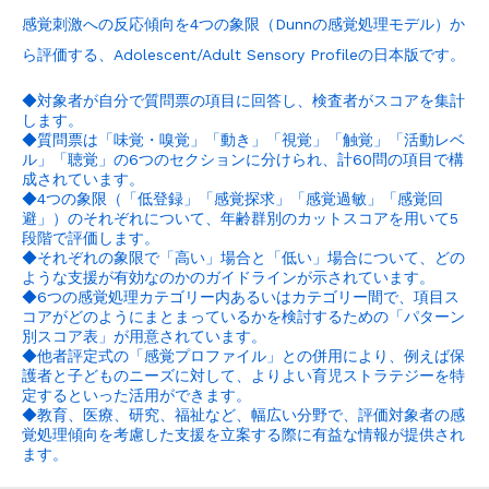
感覚刺激への反応傾向を4つの象限（Dunnの感覚処理モデル）か
ら評価する、Adolescent/Adult Sensory Profileの日本版です。
◆対象者が自分で質問票の項目に回答し、検査者がスコアを集計
します。
◆質問票は「味覚・嗅覚」「動き」「視覚」「触覚」「活動レベ
ル」「聴覚」の6つのセクションに分けられ、計60問の項目で構
成されています。
◆4つの象限（「低登録」「感覚探求」「感覚過敏」「感覚回
避」）のそれぞれについて、年齢群別のカットスコアを用いて5
段階で評価します。
◆それぞれの象限で「高い」場合と「低い」場合について、どの
ような支援が有効なのかのガイドラインが示されています。
◆6つの感覚処理カテゴリー内あるいはカテゴリー間で、項目ス
コアがどのようにまとまっているかを検討するための「パターン
別スコア表」が用意されています。
◆他者評定式の「感覚プロファイル」との併用により、例えば保
護者と子どものニーズに対して、よりよい育児ストラテジーを特
定するといった活用ができます。
◆教育、医療、研究、福祉など、幅広い分野で、評価対象者の感
覚処理傾向を考慮した支援を立案する際に有益な情報が提供され
ます。