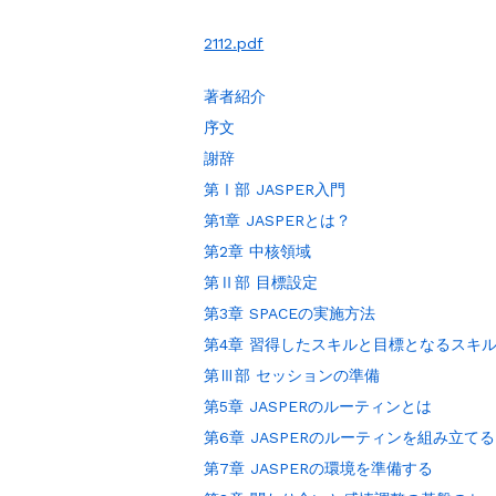
2112.pdf
著者紹介
序文
謝辞
第Ⅰ部 JASPER入門
第1章 JASPERとは？
第2章 中核領域
第Ⅱ部 目標設定
第3章 SPACEの実施方法
第4章 習得したスキルと目標となるスキ
第Ⅲ部 セッションの準備
第5章 JASPERのルーティンとは
第6章 JASPERのルーティンを組み立てる
第7章 JASPERの環境を準備する