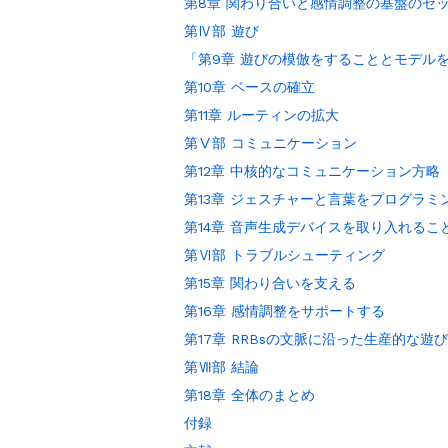
第8章 関わり合いと感情調整の基盤のセ
第Ⅳ部 遊び
「第9章 遊びの模倣をすることとモデル
第10章 ベースの確立
第11章 ルーティンの拡大
第Ⅴ部 コミュニケーション
第12章 中核的なコミュニケーション方略
第13章 ジェスチャーと言葉をプログラミ
第14章 音声生成デバイスを取り入れるこ
第Ⅵ部 トラブルシューティング
第15章 関わり合いを支える
第16章 感情調整をサポートする
第17章 RRBsの文脈に沿った生産的な遊
第Ⅶ部 結論
第18章 全体のまとめ
付録