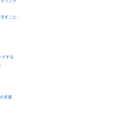
ッティング
を示すこと」
ングする
と
びの支援