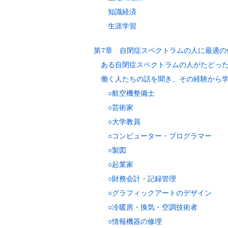
知識経済
生涯学習
第7章 自閉症スペクトラムの人に最適の
ある自閉症スペクトラムの人がたどった
働く人たちの話を聞き、その経験から学
○航空機整備士
○芸術家
○大学教員
○コンピューター・プログラマー
○製図
○起業家
○財務会計・記録管理
○グラフィックアートのデザイン
○冷暖房・換気・空調技術者
○情報機器の修理