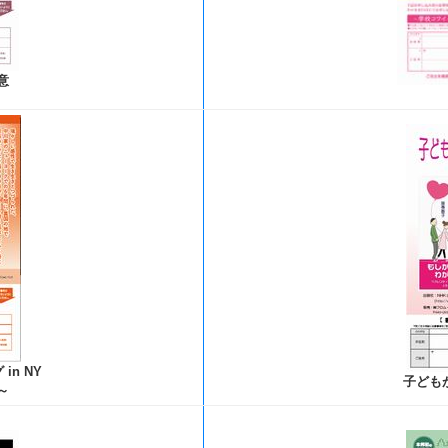
意
n NY
子ども
～