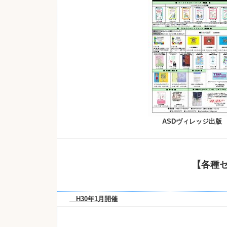
ASDヴィレッジ出版
【各種
H30年1月開催