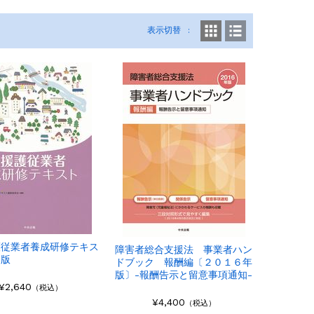
表示切替
護従業者養成研修テキス
障害者総合支援法 事業者ハン
３版
ドブック 報酬編〔２０１６年
版〕-報酬告示と留意事項通知-
¥2,640
（税込）
¥4,400
（税込）