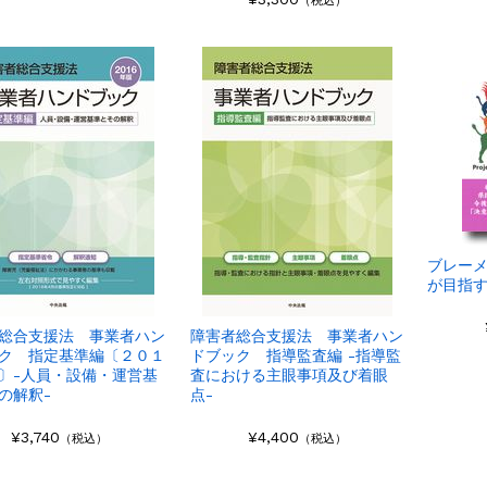
（税込）
ブレー
が目指
総合支援法 事業者ハン
障害者総合支援法 事業者ハン
ク 指定基準編〔２０１
ドブック 指導監査編 -指導監
〕-人員・設備・運営基
査における主眼事項及び着眼
の解釈-
点-
¥3,740
¥4,400
（税込）
（税込）