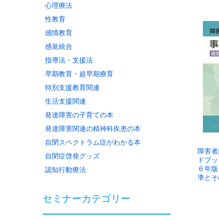
心理療法
性教育
感情教育
感覚統合
指導法・支援法
早期教育・超早期療育
特別支援教育関連
生活支援関連
発達障害の子育ての本
発達障害関連の精神科疾患の本
自閉スペクトラム症がわかる本
障害者
自閉症啓発グッズ
ドブッ
６年版
認知行動療法
準とそ
セミナーカテゴリー