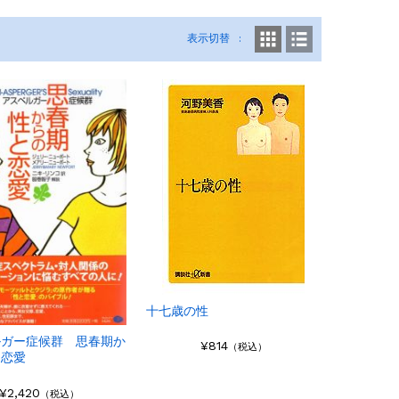
表示切替
十七歳の性
ルガー症候群 思春期か
¥814
（税込）
と恋愛
¥2,420
（税込）