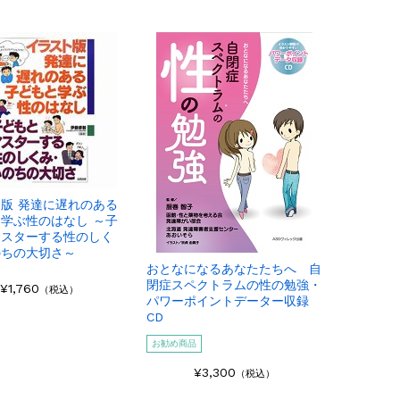
版 発達に遅れのある
学ぶ性のはなし ～子
マスターする性のしく
のちの大切さ～
おとなになるあなたたちへ 自
閉症スペクトラムの性の勉強・
¥1,760
（税込）
パワーポイントデーター収録
CD
お勧め商品
¥3,300
（税込）