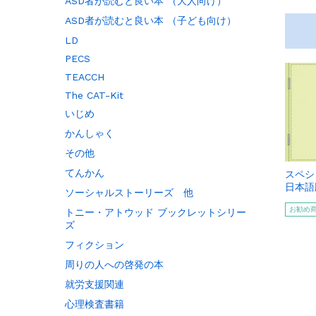
ASD者が読むと良い本 （大人向け）
ASD者が読むと良い本 （子ども向け）
LD
PECS
TEACCH
The CAT-Kit
いじめ
かんしゃく
その他
てんかん
スペシ
日本語
ソーシャルストーリーズ 他
お勧め
トニー・アトウッド ブックレットシリー
ズ
フィクション
周りの人への啓発の本
就労支援関連
心理検査書籍