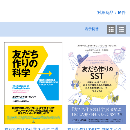
お知らせ
2026.7.1
2026年6月の売上ベスト5...
対象商品：16件
お知らせ
2021.10.31
《重要なお知らせ》書籍ご購入時のポイント...
表示切替
お知らせ
2021.10.30
メルマガ会員さま募集中！...
お知らせ
2021.10.30
ホームページをリニューアルしました。...
友だち作りの科学 社会性に課
友だち作りのSST 自閉スペク