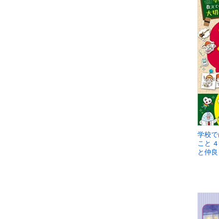
学校で
こと 
と仲良