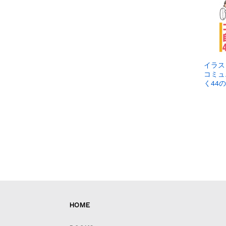
イラス
コミュ
く44
HOME