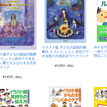
みんな
イラスト版 子どもの認知行動
―あた
療法 ２ だいじょうぶ 自分でで
ト版子どもの認知行動療
切なこ
きる怒りの消火法ワークブック
いじょうぶ自分でできる
い夜とさよならする方法
¥1,650
（税込）
ブック
¥1,650
（税込）