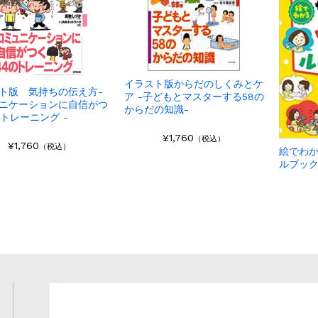
イラスト版からだのしくみとケ
ト版 気持ちの伝え方-
ア -子どもとマスターする58の
ニケーションに自信がつ
からだの知識-
のトレーニング -
¥1,760
（税込）
¥1,760
（税込）
絵でわか
ルブッ