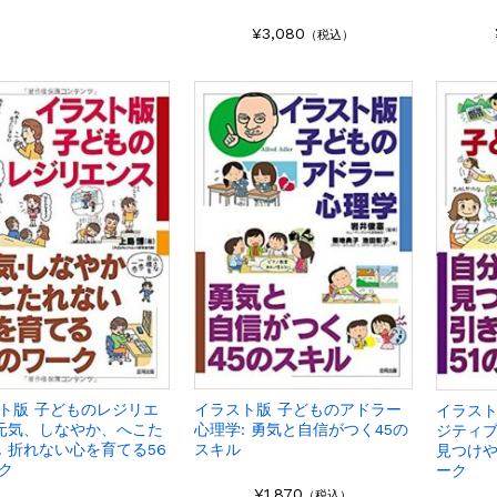
¥3,080
（税込）
ト版 子どものレジリエ
イラスト版 子どものアドラー
イラスト
 元気、しなやか、へこた
心理学: 勇気と自信がつく45の
ジティブ
! 折れない心を育てる56
スキル
見つけや
ク
ーク
¥1,870
（税込）