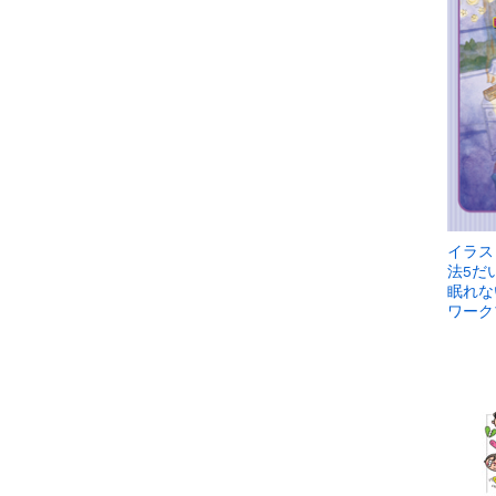
イラス
法5だ
眠れな
ワーク